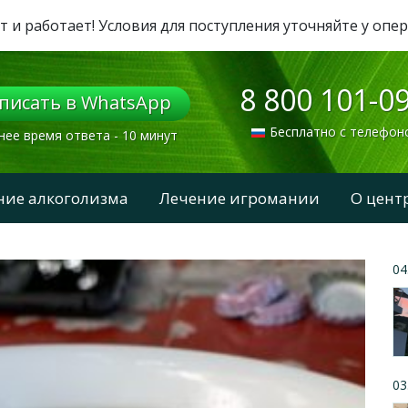
т и работает! Условия для поступления уточняйте у опе
8 800 101-0
писать в WhatsApp
Бесплатно с телефон
нее время ответа - 10 минут
ние алкоголизма
Лечение игромании
О цент
04
03