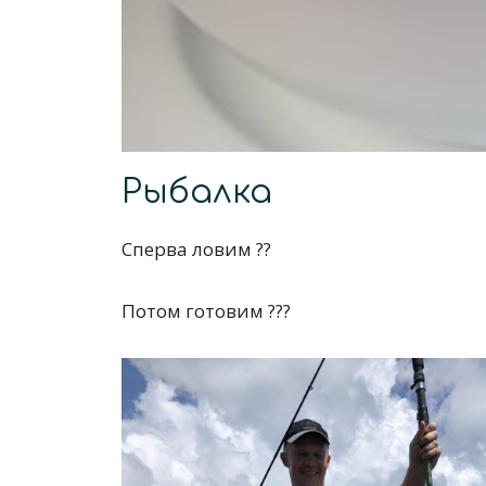
Рыбалка
Сперва ловим ??
Потом готовим ??‍?