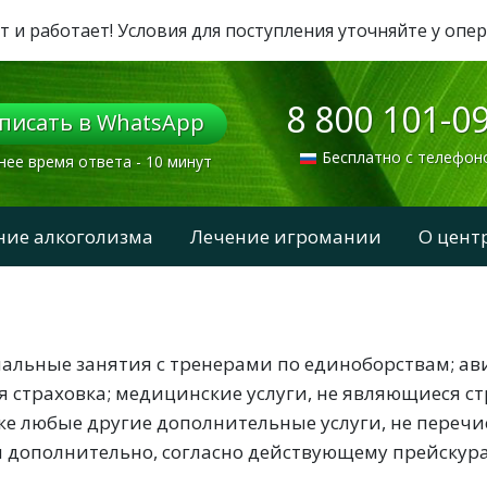
т и работает! Условия для поступления уточняйте у опе
8 800 101-0
писать в WhatsApp
Бесплатно с телефон
нее время ответа - 10 минут
ние алкоголизма
Лечение игромании
О цент
нальные занятия с тренерами по единоборствам; а
 страховка; медицинские услуги, не являющиеся ст
же любые другие дополнительные услуги, не перечис
 дополнительно, согласно действующему прейскура