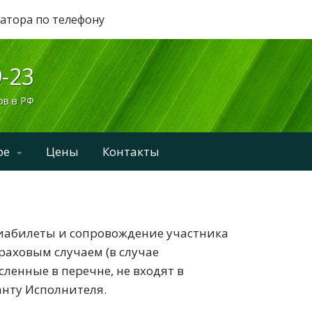
ратора по телефону
9-23
ов в РФ
ре
Цены
Контакты
виабилеты и сопровождение участника
раховым случаем (в случае
ленные в перечне, не входят в
нту Исполнителя.