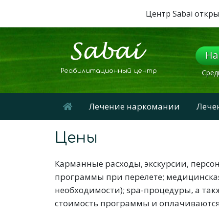
Центр Sabai откры
На
Реабилитационный центр
Сред
Лечение наркомании
Лече
Цены
Карманные расходы, экскурсии, персо
программы при перелете; медицинская
необходимости); spa-процедуры, а так
стоимость программы и оплачиваются