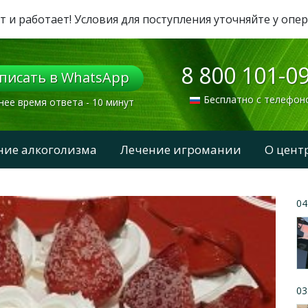
т и работает! Условия для поступления уточняйте у опе
8 800 101-0
писать в WhatsApp
Бесплатно с телефон
нее время ответа - 10 минут
ние алкоголизма
Лечение игромании
О цент
04
03