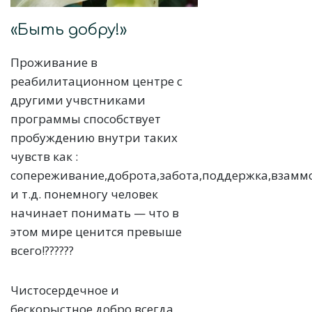
«Быть добру!»
Проживание в
реабилитационном центре с
другими учвстниками
программы способствует
пробуждению внутри таких
чувств как :
сопереживание,доброта,забота,поддержка,взам
и т.д. понемногу человек
начинает понимать — что в
этом мире ценится превыше
всего!???‍?‍?‍?
Чистосердечное и
бескорыстное добро всегда